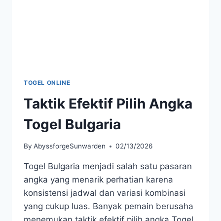
TOGEL ONLINE
Taktik Efektif Pilih Angka
Togel Bulgaria
By
AbyssforgeSunwarden
02/13/2026
Togel Bulgaria menjadi salah satu pasaran
angka yang menarik perhatian karena
konsistensi jadwal dan variasi kombinasi
yang cukup luas. Banyak pemain berusaha
menemukan taktik efektif pilih angka Togel