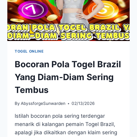
TOGEL ONLINE
Bocoran Pola Togel Brazil
Yang Diam-Diam Sering
Tembus
By
AbyssforgeSunwarden
02/13/2026
Istilah bocoran pola sering terdengar
menarik di kalangan pemain Togel Brazil,
apalagi jika dikaitkan dengan klaim sering