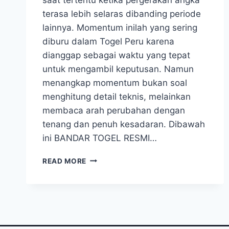
terasa lebih selaras dibanding periode
lainnya. Momentum inilah yang sering
diburu dalam Togel Peru karena
dianggap sebagai waktu yang tepat
untuk mengambil keputusan. Namun
menangkap momentum bukan soal
menghitung detail teknis, melainkan
membaca arah perubahan dengan
tenang dan penuh kesadaran. Dibawah
ini BANDAR TOGEL RESMI…
CARA
READ MORE
MENANGKAP
MOMENTUM
ANGKA
TOGEL
PERU
HARI