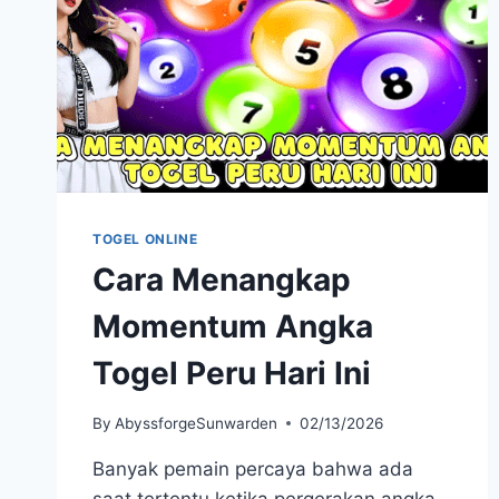
TOGEL ONLINE
Cara Menangkap
Momentum Angka
Togel Peru Hari Ini
By
AbyssforgeSunwarden
02/13/2026
Banyak pemain percaya bahwa ada
saat tertentu ketika pergerakan angka