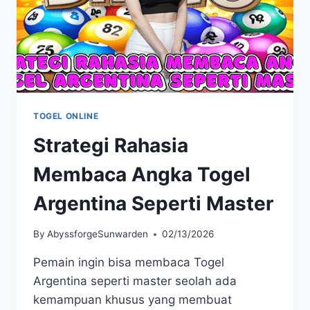
TOGEL ONLINE
Strategi Rahasia
Membaca Angka Togel
Argentina Seperti Master
By
AbyssforgeSunwarden
02/13/2026
Pemain ingin bisa membaca Togel
Argentina seperti master seolah ada
kemampuan khusus yang membuat