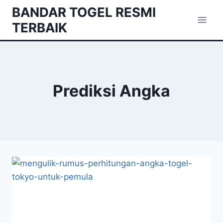
Skip
BANDAR TOGEL RESMI
to
TERBAIK
content
Prediksi Angka