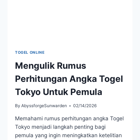
TOGEL ONLINE
Mengulik Rumus
Perhitungan Angka Togel
Tokyo Untuk Pemula
By
AbyssforgeSunwarden
02/14/2026
Memahami rumus perhitungan angka Togel
Tokyo menjadi langkah penting bagi
pemula yang ingin meningkatkan ketelitian