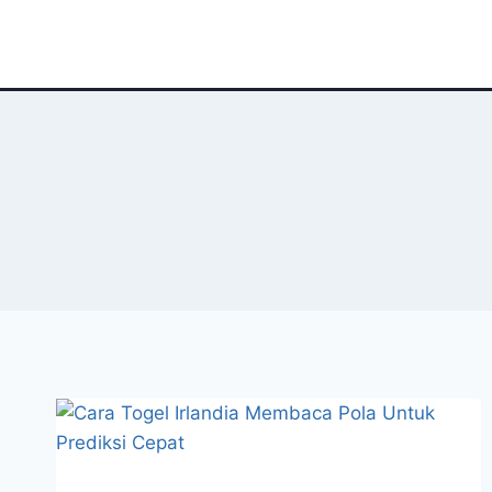
Skip
to
content