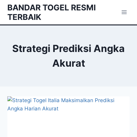
Skip
BANDAR TOGEL RESMI
to
TERBAIK
content
Strategi Prediksi Angka
Akurat