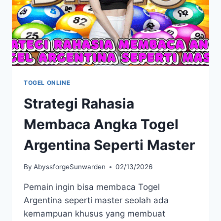
TOGEL ONLINE
Strategi Rahasia
Membaca Angka Togel
Argentina Seperti Master
By
AbyssforgeSunwarden
02/13/2026
Pemain ingin bisa membaca Togel
Argentina seperti master seolah ada
kemampuan khusus yang membuat