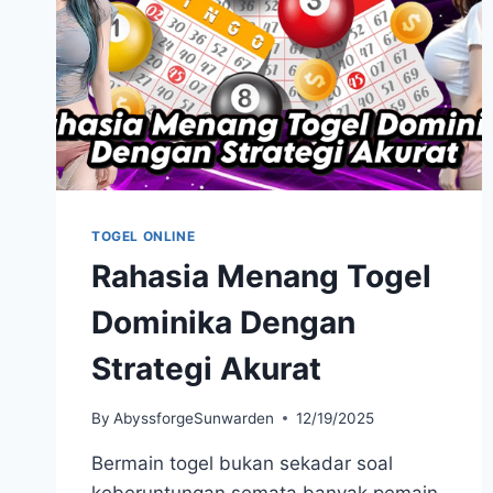
TOGEL ONLINE
Rahasia Menang Togel
Dominika Dengan
Strategi Akurat
By
AbyssforgeSunwarden
12/19/2025
Bermain togel bukan sekadar soal
keberuntungan semata banyak pemain