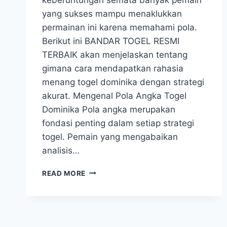
yang sukses mampu menaklukkan
permainan ini karena memahami pola.
Berikut ini BANDAR TOGEL RESMI
TERBAIK akan menjelaskan tentang
gimana cara mendapatkan rahasia
menang togel dominika dengan strategi
akurat. Mengenal Pola Angka Togel
Dominika Pola angka merupakan
fondasi penting dalam setiap strategi
togel. Pemain yang mengabaikan
analisis…
RAHASIA
READ MORE
MENANG
TOGEL
DOMINIKA
DENGAN
STRATEGI