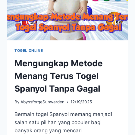
TOGEL ONLINE
Mengungkap Metode
Menang Terus Togel
Spanyol Tanpa Gagal
By
AbyssforgeSunwarden
12/19/2025
Bermain togel Spanyol memang menjadi
salah satu pilihan yang populer bagi
banyak orang yang mencari