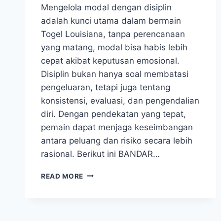
Mengelola modal dengan disiplin
adalah kunci utama dalam bermain
Togel Louisiana, tanpa perencanaan
yang matang, modal bisa habis lebih
cepat akibat keputusan emosional.
Disiplin bukan hanya soal membatasi
pengeluaran, tetapi juga tentang
konsistensi, evaluasi, dan pengendalian
diri. Dengan pendekatan yang tepat,
pemain dapat menjaga keseimbangan
antara peluang dan risiko secara lebih
rasional. Berikut ini BANDAR…
TIPS
READ MORE
DAN
STRATEGI
DISIPLIN
MODAL