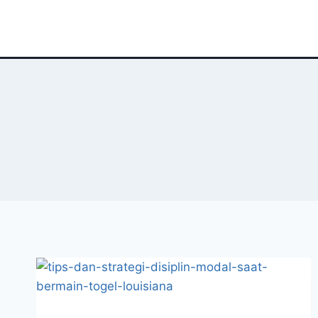
Skip
to
content