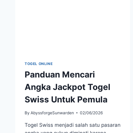
TOGEL ONLINE
Panduan Mencari
Angka Jackpot Togel
Swiss Untuk Pemula
By
AbyssforgeSunwarden
02/06/2026
Togel Swiss menjadi salah satu pasaran
angka yang cukup diminati karena