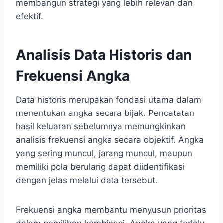
membangun strategi yang lebih relevan dan
efektif.
Analisis Data Historis dan
Frekuensi Angka
Data historis merupakan fondasi utama dalam
menentukan angka secara bijak. Pencatatan
hasil keluaran sebelumnya memungkinkan
analisis frekuensi angka secara objektif. Angka
yang sering muncul, jarang muncul, maupun
memiliki pola berulang dapat diidentifikasi
dengan jelas melalui data tersebut.
Frekuensi angka membantu menyusun prioritas
dalam pemilihan kombinasi. Angka yang terlalu