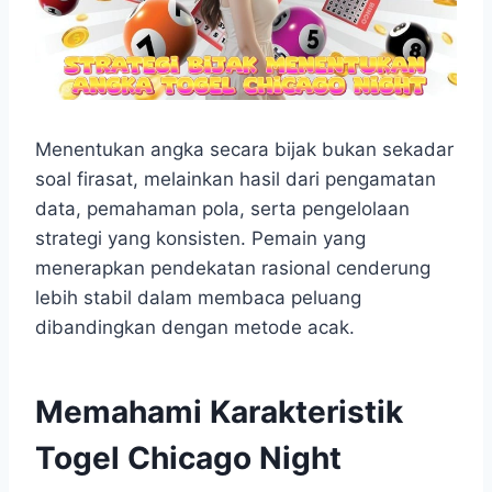
Menentukan angka secara bijak bukan sekadar
soal firasat, melainkan hasil dari pengamatan
data, pemahaman pola, serta pengelolaan
strategi yang konsisten. Pemain yang
menerapkan pendekatan rasional cenderung
lebih stabil dalam membaca peluang
dibandingkan dengan metode acak.
Memahami Karakteristik
Togel Chicago Night