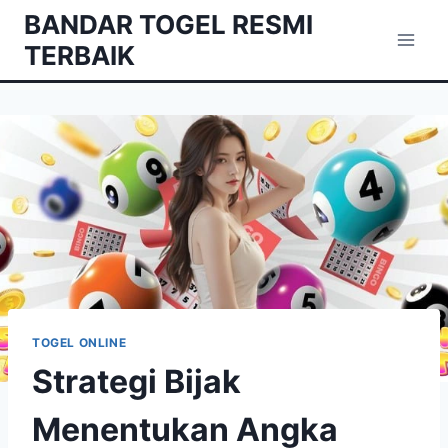
Skip
BANDAR TOGEL RESMI
to
TERBAIK
content
TOGEL ONLINE
Strategi Bijak
Menentukan Angka