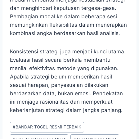
dan menghindari keputusan tergesa-gesa.
Pembagian modal ke dalam beberapa sesi
memungkinkan fleksibilitas dalam menerapkan
kombinasi angka berdasarkan hasil analisis.
Konsistensi strategi juga menjadi kunci utama.
Evaluasi hasil secara berkala membantu
menilai efektivitas metode yang digunakan.
Apabila strategi belum memberikan hasil
sesuai harapan, penyesuaian dilakukan
berdasarkan data, bukan emosi. Pendekatan
ini menjaga rasionalitas dan memperkuat
keberlanjutan strategi dalam jangka panjang.
Post
#
BANDAR TOGEL RESMI TERBAIK
Tags: