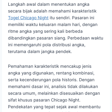
Langkah awal dalam menentukan angka
secara bijak adalah memahami karakteristik
Togel Chicago Night
itu sendiri. Pasaran ini
memiliki waktu keluaran malam hari, dengan
ritme angka yang sering kali berbeda
dibandingkan pasaran siang. Perbedaan waktu
ini memengaruhi pola distribusi angka,
terutama dalam jangka pendek.
Pemahaman karakteristik mencakup jenis
angka yang digunakan, rentang kombinasi,
serta kecenderungan pola historis. Dengan
memahami dasar ini, analisis tidak dilakukan
secara umum, melainkan disesuaikan dengan
sifat khusus pasaran Chicago Night.
Pendekatan yang tepat sejak awal membantu