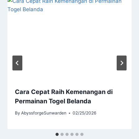
Cara Cepat Raih Kemenangan di
Permainan Togel Belanda
By
AbyssforgeSunwarden
02/25/2026