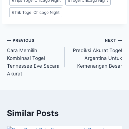
#
Tips Togel Chicago Night
#
Togel Chicago Night
#
Trik Togel Chicago Night
Post
PREVIOUS
NEXT
Cara Memilih
Prediksi Akurat Togel
navigation
Kombinasi Togel
Argentina Untuk
Tennessee Eve Secara
Kemenangan Besar
Akurat
Similar Posts