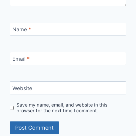
Name
*
Email
*
Website
Save my name, email, and website in this
browser for the next time I comment.