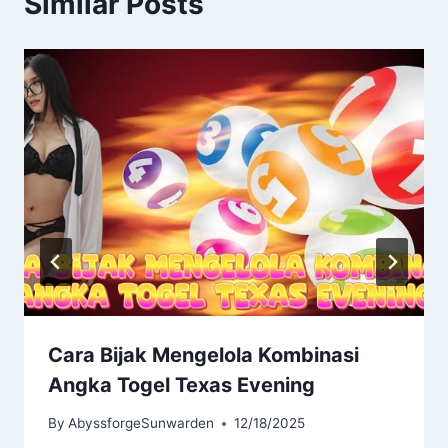
Similar Posts
Cara Bijak Mengelola Kombinasi
Angka Togel Texas Evening
By
AbyssforgeSunwarden
12/18/2025