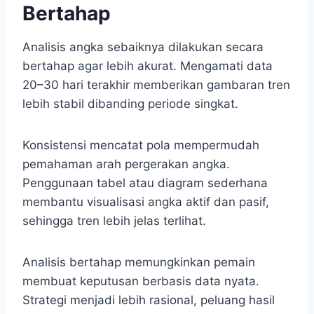
Bertahap
Analisis angka sebaiknya dilakukan secara
bertahap agar lebih akurat. Mengamati data
20–30 hari terakhir memberikan gambaran tren
lebih stabil dibanding periode singkat.
Konsistensi mencatat pola mempermudah
pemahaman arah pergerakan angka.
Penggunaan tabel atau diagram sederhana
membantu visualisasi angka aktif dan pasif,
sehingga tren lebih jelas terlihat.
Analisis bertahap memungkinkan pemain
membuat keputusan berbasis data nyata.
Strategi menjadi lebih rasional, peluang hasil