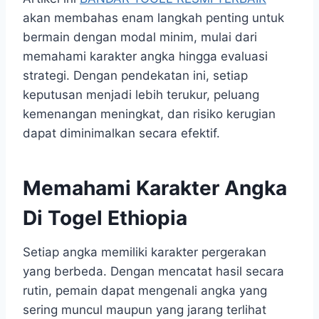
akan membahas enam langkah penting untuk
bermain dengan modal minim, mulai dari
memahami karakter angka hingga evaluasi
strategi. Dengan pendekatan ini, setiap
keputusan menjadi lebih terukur, peluang
kemenangan meningkat, dan risiko kerugian
dapat diminimalkan secara efektif.
Memahami Karakter Angka
Di Togel Ethiopia
Setiap angka memiliki karakter pergerakan
yang berbeda. Dengan mencatat hasil secara
rutin, pemain dapat mengenali angka yang
sering muncul maupun yang jarang terlihat