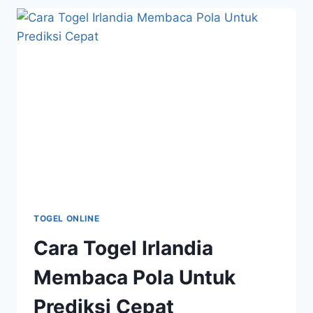
ANGKA
DENGAN
LOGIS
DAN
TEPAT
TOGEL ONLINE
Cara Togel Irlandia
Membaca Pola Untuk
Prediksi Cepat