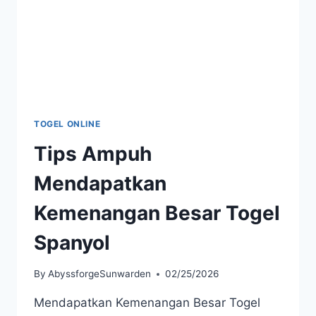
TOGEL ONLINE
Tips Ampuh
Mendapatkan
Kemenangan Besar Togel
Spanyol
By
AbyssforgeSunwarden
02/25/2026
Mendapatkan Kemenangan Besar Togel