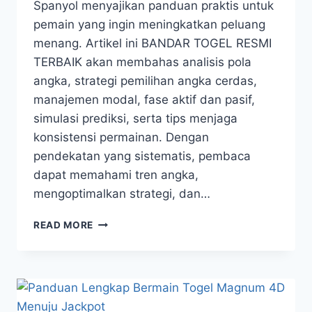
Spanyol menyajikan panduan praktis untuk
pemain yang ingin meningkatkan peluang
menang. Artikel ini BANDAR TOGEL RESMI
TERBAIK akan membahas analisis pola
angka, strategi pemilihan angka cerdas,
manajemen modal, fase aktif dan pasif,
simulasi prediksi, serta tips menjaga
konsistensi permainan. Dengan
pendekatan yang sistematis, pembaca
dapat memahami tren angka,
mengoptimalkan strategi, dan…
TIPS
READ MORE
AMPUH
MENDAPATKAN
KEMENANGAN
BESAR
TOGEL
SPANYOL