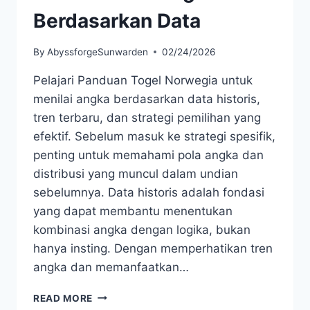
Berdasarkan Data
By
AbyssforgeSunwarden
02/24/2026
Pelajari Panduan Togel Norwegia untuk
menilai angka berdasarkan data historis,
tren terbaru, dan strategi pemilihan yang
efektif. Sebelum masuk ke strategi spesifik,
penting untuk memahami pola angka dan
distribusi yang muncul dalam undian
sebelumnya. Data historis adalah fondasi
yang dapat membantu menentukan
kombinasi angka dengan logika, bukan
hanya insting. Dengan memperhatikan tren
angka dan memanfaatkan…
PANDUAN
READ MORE
TOGEL