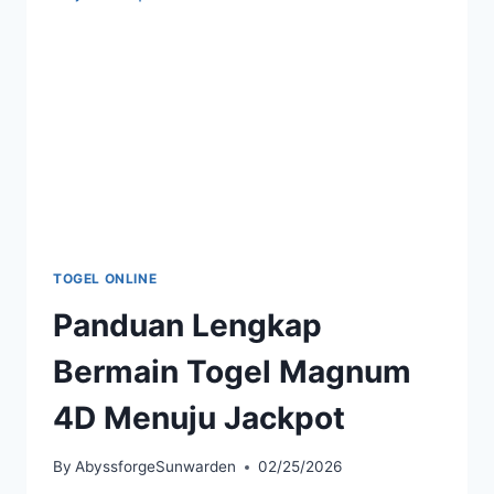
TOGEL ONLINE
Panduan Lengkap
Bermain Togel Magnum
4D Menuju Jackpot
By
AbyssforgeSunwarden
02/25/2026