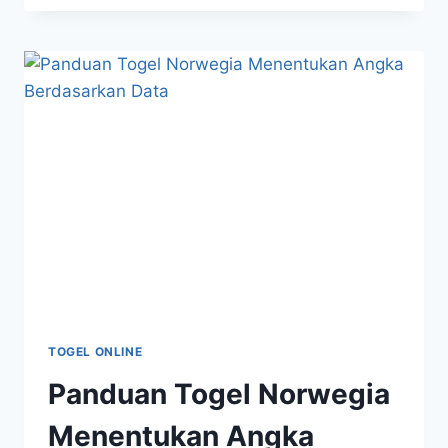
DENMARK
PREDIKSI
ANGKA
LEBIH
AKURAT
HARI
INI
TOGEL ONLINE
Panduan Togel Norwegia
Menentukan Angka