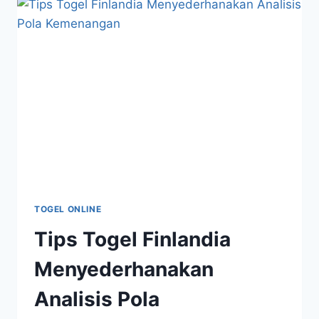
UNTUK
PREDIKSI
CEPAT
TOGEL ONLINE
Tips Togel Finlandia
Menyederhanakan
Analisis Pola