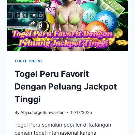
TOGEL ONLINE
Togel Peru Favorit
Dengan Peluang Jackpot
Tinggi
By
AbyssforgeSunwarden
12/17/2025
Togel Peru semakin populer di kalangan
pemain togel internasional karena