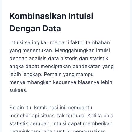
Kombinasikan Intuisi
Dengan Data
Intuisi sering kali menjadi faktor tambahan
yang menentukan. Menggabungkan intuisi
dengan analisis data historis dan statistik
angka dapat menciptakan pendekatan yang
lebih lengkap. Pemain yang mampu
menyeimbangkan keduanya biasanya lebih
sukses.
Selain itu, kombinasi ini membantu
menghadapi situasi tak terduga. Ketika pola
statistik berubah, intuisi dapat memberikan
petunjuk tambahan untuk menyesuaikan