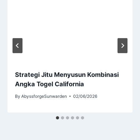
Strategi Jitu Menyusun Kombinasi
Angka Togel California
By
AbyssforgeSunwarden
02/06/2026