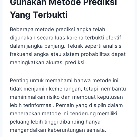
Gunakan Metode Prediksi
Yang Terbukti
Beberapa metode prediksi angka telah
digunakan secara luas karena terbukti efektif
dalam jangka panjang. Teknik seperti analisis
frekuensi angka atau sistem probabilitas dapat
meningkatkan akurasi prediksi.
Penting untuk memahami bahwa metode ini
tidak menjamin kemenangan, tetapi membantu
meminimalkan risiko dan membuat keputusan
lebih terinformasi. Pemain yang disiplin dalam
menerapkan metode ini cenderung memiliki
peluang lebih tinggi dibanding hanya
mengandalkan keberuntungan semata.