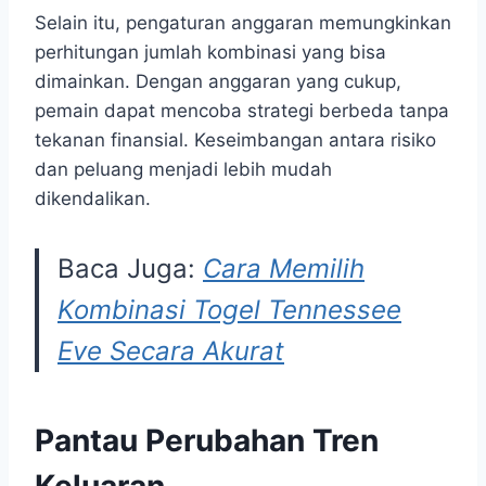
Selain itu, pengaturan anggaran memungkinkan
perhitungan jumlah kombinasi yang bisa
dimainkan. Dengan anggaran yang cukup,
pemain dapat mencoba strategi berbeda tanpa
tekanan finansial. Keseimbangan antara risiko
dan peluang menjadi lebih mudah
dikendalikan.
Baca Juga:
Cara Memilih
Kombinasi Togel Tennessee
Eve Secara Akurat
Pantau Perubahan Tren
Keluaran