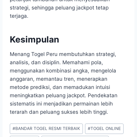
strategi, sehingga peluang jackpot tetap
terjaga.
Kesimpulan
Menang Togel Peru membutuhkan strategi,
analisis, dan disiplin. Memahami pola,
menggunakan kombinasi angka, mengelola
anggaran, memantau tren, menerapkan
metode prediksi, dan memadukan intuisi
meningkatkan peluang jackpot. Pendekatan
sistematis ini menjadikan permainan lebih
terarah dan peluang sukses lebih tinggi.
Post
#
BANDAR TOGEL RESMI TERBAIK
#
TOGEL ONLINE
Tags: