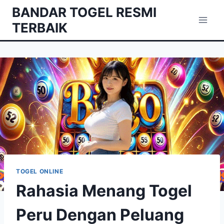
Skip
BANDAR TOGEL RESMI
to
TERBAIK
content
TOGEL ONLINE
Rahasia Menang Togel
Peru Dengan Peluang