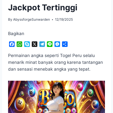
Jackpot Tertinggi
By
AbyssforgeSunwarden
12/19/2025
Bagikan
F
W
S
X
T
L
M
S
a
h
k
e
i
e
h
c
a
y
l
n
s
a
Permainan angka seperti Togel Peru selalu
e
t
p
e
e
s
r
menarik minat banyak orang karena tantangan
b
s
e
g
e
e
dan sensasi menebak angka yang tepat.
o
A
r
n
o
p
a
g
k
p
m
e
r