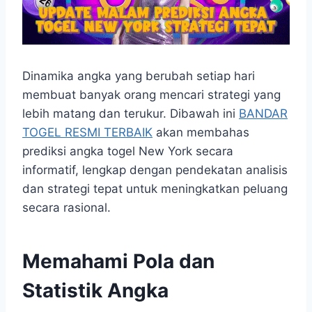
Dinamika angka yang berubah setiap hari
membuat banyak orang mencari strategi yang
lebih matang dan terukur. Dibawah ini
BANDAR
TOGEL RESMI TERBAIK
akan membahas
prediksi angka togel New York secara
informatif, lengkap dengan pendekatan analisis
dan strategi tepat untuk meningkatkan peluang
secara rasional.
Memahami Pola dan
Statistik Angka