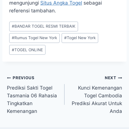
mengunjungi
Situs Angka Togel
sebagai
referensi tambahan.
Post
#
BANDAR TOGEL RESMI TERBAIK
Tags:
#
Rumus Togel New York
#
Togel New York
#
TOGEL ONLINE
Post
PREVIOUS
NEXT
Prediksi Sakti Togel
Kunci Kemenangan
navigation
Tasmania 06 Rahasia
Togel Cambodia
Tingkatkan
Prediksi Akurat Untuk
Kemenangan
Anda