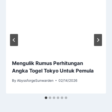
Mengulik Rumus Perhitungan
Angka Togel Tokyo Untuk Pemula
By
AbyssforgeSunwarden
02/14/2026