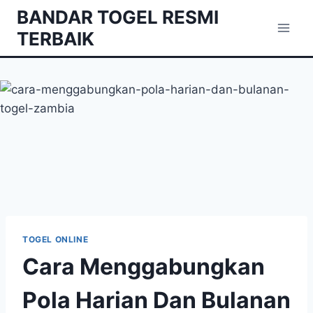
Skip
BANDAR TOGEL RESMI
to
TERBAIK
content
TOGEL ONLINE
Cara Menggabungkan
Pola Harian Dan Bulanan