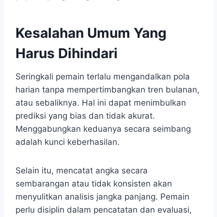
Kesalahan Umum Yang
Harus Dihindari
Seringkali pemain terlalu mengandalkan pola
harian tanpa mempertimbangkan tren bulanan,
atau sebaliknya. Hal ini dapat menimbulkan
prediksi yang bias dan tidak akurat.
Menggabungkan keduanya secara seimbang
adalah kunci keberhasilan.
Selain itu, mencatat angka secara
sembarangan atau tidak konsisten akan
menyulitkan analisis jangka panjang. Pemain
perlu disiplin dalam pencatatan dan evaluasi,