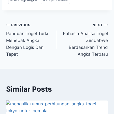
Post
PREVIOUS
NEXT
Panduan Togel Turki
Rahasia Analisa Togel
navigation
Menebak Angka
Zimbabwe
Dengan Logis Dan
Berdasarkan Trend
Tepat
Angka Terbaru
Similar Posts