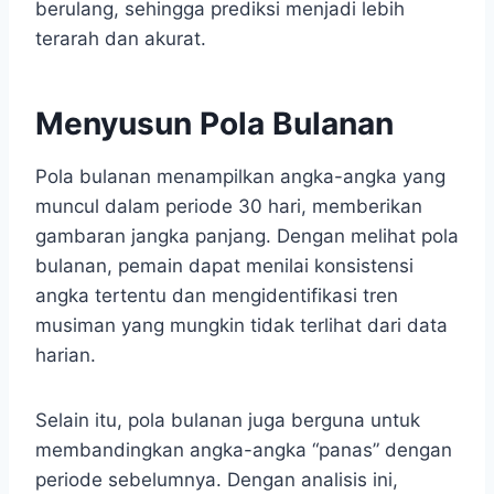
berulang, sehingga prediksi menjadi lebih
terarah dan akurat.
Menyusun Pola Bulanan
Pola bulanan menampilkan angka-angka yang
muncul dalam periode 30 hari, memberikan
gambaran jangka panjang. Dengan melihat pola
bulanan, pemain dapat menilai konsistensi
angka tertentu dan mengidentifikasi tren
musiman yang mungkin tidak terlihat dari data
harian.
Selain itu, pola bulanan juga berguna untuk
membandingkan angka-angka “panas” dengan
periode sebelumnya. Dengan analisis ini,