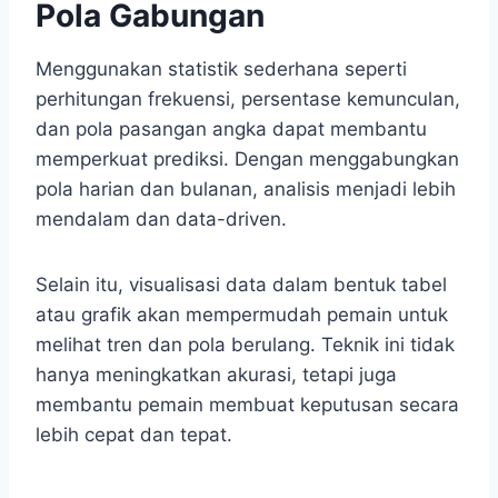
Pola Gabungan
Menggunakan statistik sederhana seperti
perhitungan frekuensi, persentase kemunculan,
dan pola pasangan angka dapat membantu
memperkuat prediksi. Dengan menggabungkan
pola harian dan bulanan, analisis menjadi lebih
mendalam dan data-driven.
Selain itu, visualisasi data dalam bentuk tabel
atau grafik akan mempermudah pemain untuk
melihat tren dan pola berulang. Teknik ini tidak
hanya meningkatkan akurasi, tetapi juga
membantu pemain membuat keputusan secara
lebih cepat dan tepat.