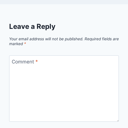
Leave a Reply
Your email address will not be published.
Required fields are
marked
*
Comment
*