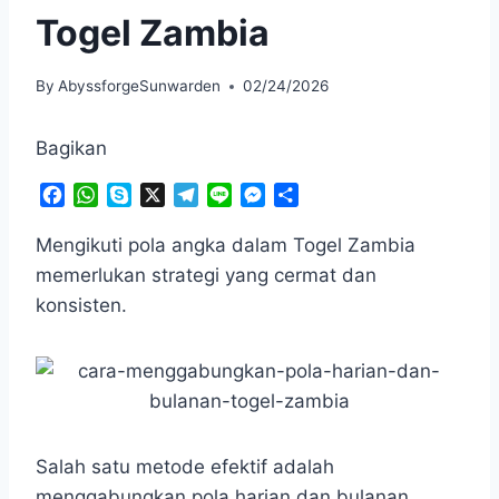
Togel Zambia
By
AbyssforgeSunwarden
02/24/2026
Bagikan
F
W
S
X
T
L
M
S
a
h
k
e
i
e
h
c
a
y
l
n
s
a
Mengikuti pola angka dalam Togel Zambia
e
t
p
e
e
s
r
memerlukan strategi yang cermat dan
b
s
e
g
e
e
konsisten.
o
A
r
n
o
p
a
g
k
p
m
e
r
Salah satu metode efektif adalah
menggabungkan pola harian dan bulanan,