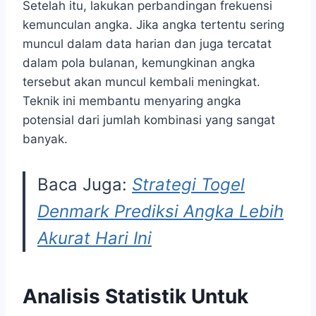
Setelah itu, lakukan perbandingan frekuensi
kemunculan angka. Jika angka tertentu sering
muncul dalam data harian dan juga tercatat
dalam pola bulanan, kemungkinan angka
tersebut akan muncul kembali meningkat.
Teknik ini membantu menyaring angka
potensial dari jumlah kombinasi yang sangat
banyak.
Baca Juga:
Strategi Togel
Denmark Prediksi Angka Lebih
Akurat Hari Ini
Analisis Statistik Untuk