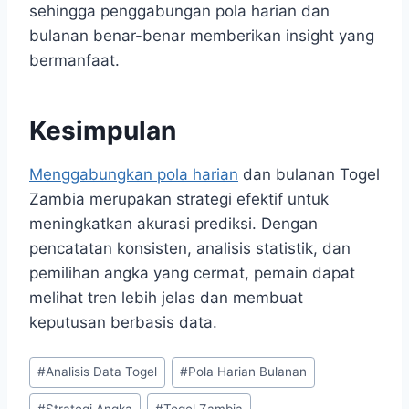
sehingga penggabungan pola harian dan
bulanan benar-benar memberikan insight yang
bermanfaat.
Kesimpulan
Menggabungkan pola harian
dan bulanan Togel
Zambia merupakan strategi efektif untuk
meningkatkan akurasi prediksi. Dengan
pencatatan konsisten, analisis statistik, dan
pemilihan angka yang cermat, pemain dapat
melihat tren lebih jelas dan membuat
keputusan berbasis data.
Post
#
Analisis Data Togel
#
Pola Harian Bulanan
Tags:
#
Strategi Angka
#
Togel Zambia