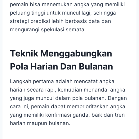
pemain bisa menemukan angka yang memiliki
peluang tinggi untuk muncul lagi, sehingga
strategi prediksi lebih berbasis data dan
mengurangi spekulasi semata.
Teknik Menggabungkan
Pola Harian Dan Bulanan
Langkah pertama adalah mencatat angka
harian secara rapi, kemudian menandai angka
yang juga muncul dalam pola bulanan. Dengan
cara ini, pemain dapat memprioritaskan angka
yang memiliki konfirmasi ganda, baik dari tren
harian maupun bulanan.