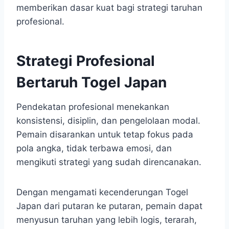
memberikan dasar kuat bagi strategi taruhan
profesional.
Strategi Profesional
Bertaruh Togel Japan
Pendekatan profesional menekankan
konsistensi, disiplin, dan pengelolaan modal.
Pemain disarankan untuk tetap fokus pada
pola angka, tidak terbawa emosi, dan
mengikuti strategi yang sudah direncanakan.
Dengan mengamati kecenderungan Togel
Japan dari putaran ke putaran, pemain dapat
menyusun taruhan yang lebih logis, terarah,