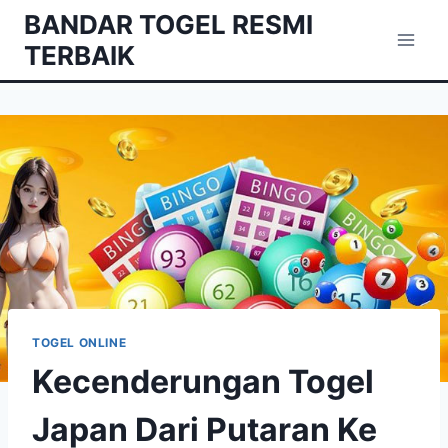
Skip
BANDAR TOGEL RESMI
to
TERBAIK
content
TOGEL ONLINE
Kecenderungan Togel
Japan Dari Putaran Ke