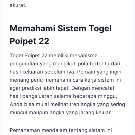
akurat.
Memahami Sistem Togel
Poipet 22
Togel Poipet 22 memiliki mekanisme
pengundian yang mengikuti pola tertentu dari
hasil keluaran sebelumnya. Pemain yang ingin
menang perlu memahami cara kerja sistem ini
agar prediksi lebih tepat. Dengan mencatat
hasil pengeluaran selama beberapa minggu,
Anda bisa mulai melihat tren angka yang sering
muncul maupun angka yang jarang keluar.
Pemahaman mendalam tentang sistem ini