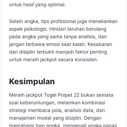
untuk hasil yang optimal.
Selain angka, tips profesional juga menekankan
aspek psikologis. Hindari taruhan berulang
pada angka yang sama tanpa analisis, dan
jangan terbawa emosi saat kalah. Kesabaran
dan disiplin terbukti menjadi faktor penting
untuk meraih jackpot secara konsisten.
Kesimpulan
Meraih jackpot Togel Poipet 22 bukan semata
soal keberuntungan, melainkan kombinasi
strategi membaca pola, analisis data, dan
manajemen modal yang disiplin. Dengan
memahami tren angka, mengenali angka panas