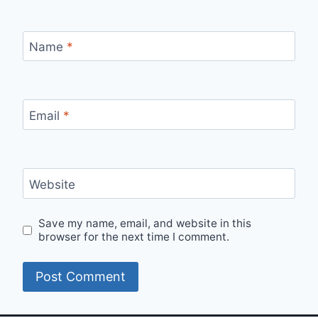
Name
*
Email
*
Website
Save my name, email, and website in this
browser for the next time I comment.