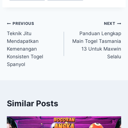
Post
PREVIOUS
NEXT
Teknik Jitu
Panduan Lengkap
navigation
Mendapatkan
Main Togel Tasmania
Kemenangan
13 Untuk Maxwin
Konsisten Togel
Selalu
Spanyol
Similar Posts