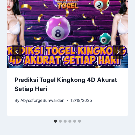
Prediksi Togel Kingkong 4D Akurat
Setiap Hari
By
AbyssforgeSunwarden
12/18/2025