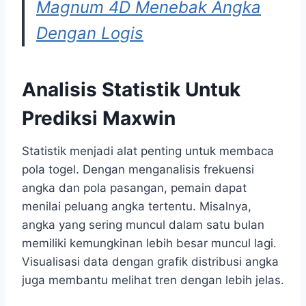
Magnum 4D Menebak Angka
Dengan Logis
Analisis Statistik Untuk
Prediksi Maxwin
Statistik menjadi alat penting untuk membaca
pola togel. Dengan menganalisis frekuensi
angka dan pola pasangan, pemain dapat
menilai peluang angka tertentu. Misalnya,
angka yang sering muncul dalam satu bulan
memiliki kemungkinan lebih besar muncul lagi.
Visualisasi data dengan grafik distribusi angka
juga membantu melihat tren dengan lebih jelas.