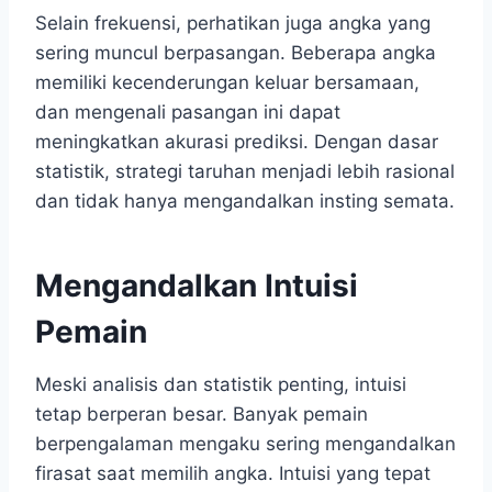
Selain frekuensi, perhatikan juga angka yang
sering muncul berpasangan. Beberapa angka
memiliki kecenderungan keluar bersamaan,
dan mengenali pasangan ini dapat
meningkatkan akurasi prediksi. Dengan dasar
statistik, strategi taruhan menjadi lebih rasional
dan tidak hanya mengandalkan insting semata.
Mengandalkan Intuisi
Pemain
Meski analisis dan statistik penting, intuisi
tetap berperan besar. Banyak pemain
berpengalaman mengaku sering mengandalkan
firasat saat memilih angka. Intuisi yang tepat