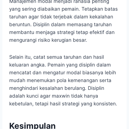
Manajemen modal menjadi rahasia penting
yang sering diabaikan pemain. Tetapkan batas
taruhan agar tidak terjebak dalam kekalahan
beruntun. Disiplin dalam memasang taruhan
membantu menjaga strategi tetap efektif dan
mengurangi risiko kerugian besar.
Selain itu, catat semua taruhan dan hasil
keluaran angka. Pemain yang disiplin dalam
mencatat dan mengatur modal biasanya lebih
mudah menemukan pola kemenangan serta
menghindari kesalahan berulang. Disiplin
adalah kunci agar maxwin tidak hanya
kebetulan, tetapi hasil strategi yang konsisten.
Kesimpulan