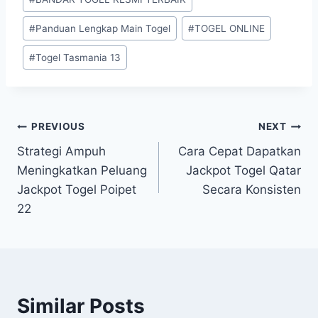
Tags:
#
Panduan Lengkap Main Togel
#
TOGEL ONLINE
#
Togel Tasmania 13
Post
PREVIOUS
NEXT
Strategi Ampuh
Cara Cepat Dapatkan
navigation
Meningkatkan Peluang
Jackpot Togel Qatar
Jackpot Togel Poipet
Secara Konsisten
22
Similar Posts