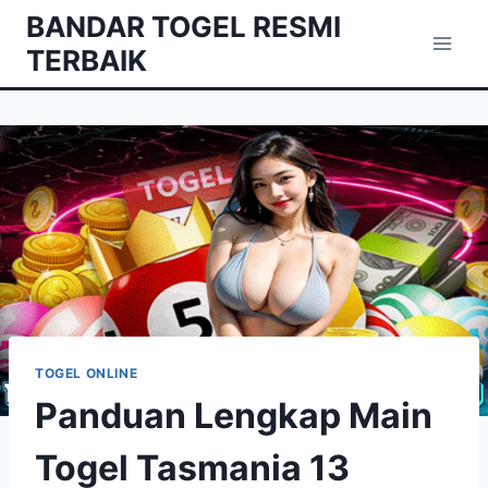
Skip
BANDAR TOGEL RESMI
to
TERBAIK
content
TOGEL ONLINE
Panduan Lengkap Main
Togel Tasmania 13