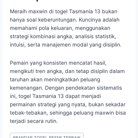
Meraih maxwin di togel Tasmania 13 bukan
hanya soal keberuntungan. Kuncinya adalah
memahami pola keluaran, menggunakan
strategi kombinasi angka, analisis statistik,
intuisi, serta manajemen modal yang disiplin.
Pemain yang konsisten mencatat hasil,
mengikuti tren angka, dan tetap disiplin dalam
taruhan akan meningkatkan peluang
kemenangan. Dengan pendekatan sistematis
ini, togel Tasmania 13 dapat menjadi
permainan strategi yang nyata, bukan sekadar
tebak-tebakan, sehingga peluang maxwin bisa
terjadi secara rutin.
Post
#
BANDAR TOGEL RESMI TERBAIK