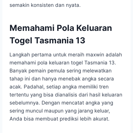
semakin konsisten dan nyata.
Memahami Pola Keluaran
Togel Tasmania 13
Langkah pertama untuk meraih maxwin adalah
memahami pola keluaran togel Tasmania 13.
Banyak pemain pemula sering melewatkan
tahap ini dan hanya menebak angka secara
acak. Padahal, setiap angka memiliki tren
tertentu yang bisa dianalisis dari hasil keluaran
sebelumnya. Dengan mencatat angka yang
sering muncul maupun yang jarang keluar,
Anda bisa membuat prediksi lebih akurat.