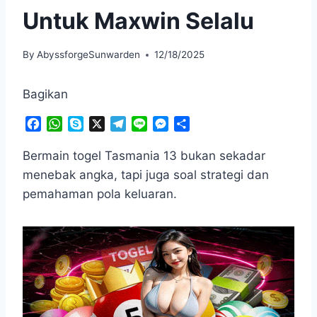
Untuk Maxwin Selalu
By
AbyssforgeSunwarden
12/18/2025
Bagikan
F
W
S
X
T
L
M
S
a
h
k
e
i
e
h
c
a
y
l
n
s
a
Bermain togel Tasmania 13 bukan sekadar
e
t
p
e
e
s
r
menebak angka, tapi juga soal strategi dan
b
s
e
g
e
e
pemahaman pola keluaran.
o
A
r
n
o
p
a
g
k
p
m
e
r