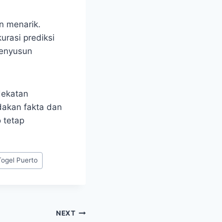
n menarik.
urasi prediksi
menyusun
dekatan
akan fakta dan
 tetap
Togel Puerto
NEXT