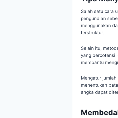
Salah satu cara 
pengundian sebe
menggunakan data
terstruktur.
Selain itu, meto
yang berpotensi l
membantu mengura
Mengatur jumlah 
menentukan batas
angka dapat dite
Membedak