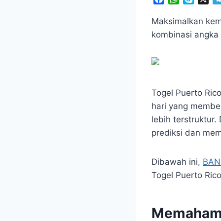
a
h
k
c
a
y
Maksimalkan keme
e
t
p
kombinasi angka d
b
s
e
o
A
o
p
k
p
Togel Puerto Rico
hari yang membe
lebih terstruktu
prediksi dan me
Dibawah ini,
BAN
Togel Puerto Ric
Memahami 