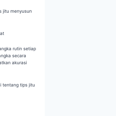
s jitu menyusun
ngka rutin setiap
angka secara
atkan akurasi
tentang tips jitu