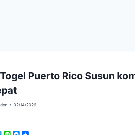
u Togel Puerto Rico Susun ko
epat
rden
02/14/2026
T
L
M
S