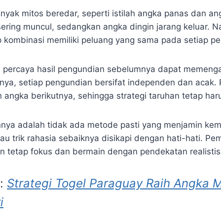
anyak mitos beredar, seperti istilah angka panas dan an
ering muncul, sedangkan angka dingin jarang keluar. 
p kombinasi memiliki peluang yang sama pada setiap p
 percaya hasil pengundian sebelumnya dapat memenga
anya, setiap pengundian bersifat independen dan acak. 
angka berikutnya, sehingga strategi taruhan tetap haru
innya adalah tidak ada metode pasti yang menjamin ke
au trik rahasia sebaiknya disikapi dengan hati-hati. P
tetap fokus dan bermain dengan pendekatan realistis
a:
Strategi Togel Paraguay Raih Angka
i