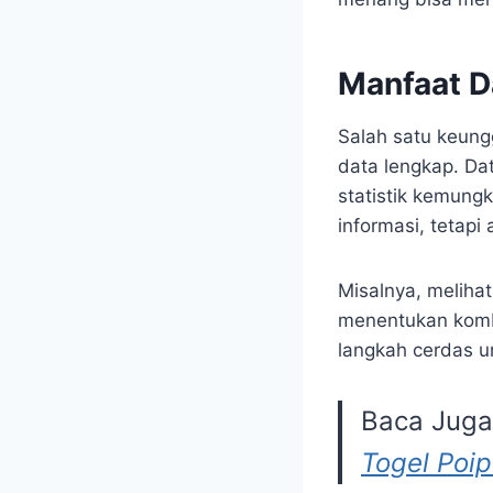
Manfaat D
Salah satu keung
data lengkap. Da
statistik kemung
informasi, tetapi
Misalnya, meliha
menentukan komb
langkah cerdas u
Baca Jug
Togel Poip