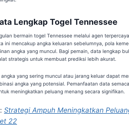
ata Lengkap Togel Tennessee
gulan bermain togel Tennessee melalui agen terpercay
ta ini mencakup angka keluaran sebelumnya, pola kem
kinan angka yang muncul. Bagi pemain, data lengkap b
 alat strategis untuk membuat prediksi lebih akurat.
t angka yang sering muncul atau jarang keluar dapat 
inasi angka yang potensial. Pemanfaatan data semac
ntuk meningkatkan peluang menang secara signifikan.
a:
Strategi Ampuh Meningkatkan Peluan
et 22