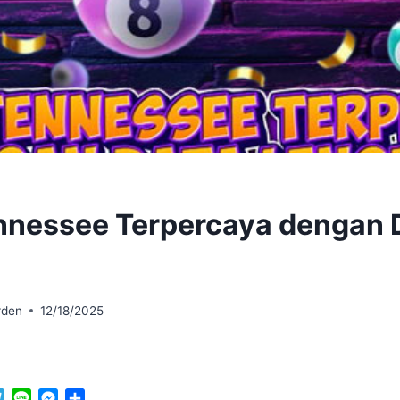
nnessee Terpercaya dengan 
rden
12/18/2025
T
L
M
S