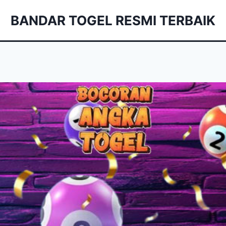
BANDAR TOGEL RESMI TERBAIK