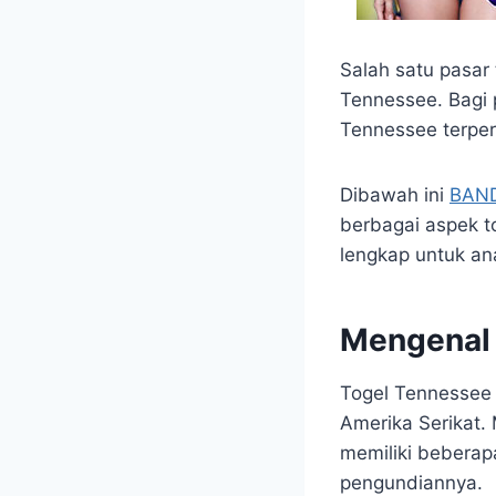
Salah satu pasar
Tennessee. Bagi 
Tennessee terper
Dibawah ini
BAND
berbagai aspek t
lengkap untuk ana
Mengenal
Togel Tennessee 
Amerika Serikat.
memiliki beberap
pengundiannya.