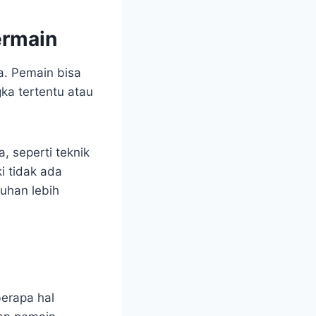
ermain
a. Pemain bisa
gka tertentu atau
, seperti teknik
i tidak ada
uhan lebih
erapa hal