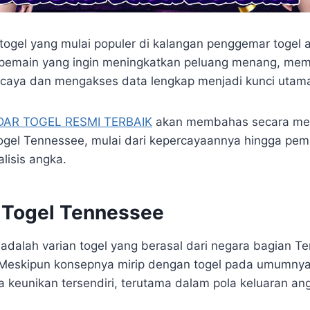
 togel yang mulai populer di kalangan penggemar togel 
pemain yang ingin meningkatkan peluang menang, memil
caya dan mengakses data lengkap menjadi kunci utam
AR TOGEL RESMI TERBAIK
akan membahas secara me
ogel Tennessee, mulai dari kepercayaannya hingga pe
lisis angka.
 Togel Tennessee
adalah varian togel yang berasal dari negara bagian T
 Meskipun konsepnya mirip dengan togel pada umumnya,
a keunikan tersendiri, terutama dalam pola keluaran an