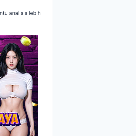
u analisis lebih