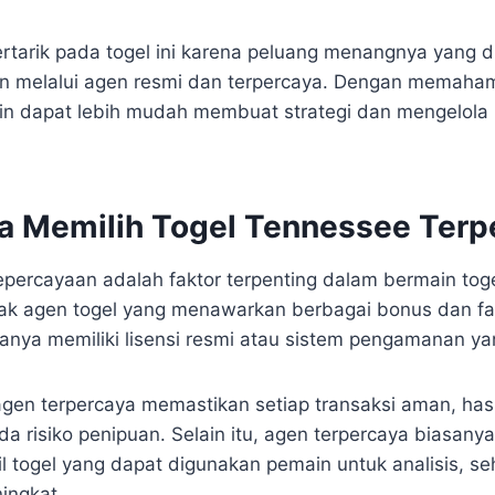
tarik pada togel ini karena peluang menangnya yang din
n melalui agen resmi dan terpercaya. Dengan memaham
in dapat lebih mudah membuat strategi dan mengelola
a Memilih Togel Tennessee Terp
ercayaan adalah faktor terpenting dalam bermain toge
k agen togel yang menawarkan berbagai bonus dan fasi
uanya memiliki lisensi resmi atau sistem pengamanan y
agen terpercaya memastikan setiap transaksi aman, has
ada risiko penipuan. Selain itu, agen terpercaya biasan
il togel yang dapat digunakan pemain untuk analisis, s
ingkat.