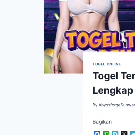
TOGEL ONLINE
Togel Te
Lengkap
By
AbyssforgeSunwa
Bagikan
F
W
S
X