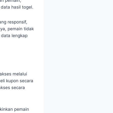
gan pemain,
ata hasil togel.
ng responsif,
ya, pemain tidak
 data lengkap
akses melalui
beli kupon secara
iakses secara
gkinkan pemain