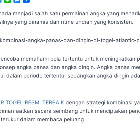
e
i
e
h
l
n
s
a
anada menjadi salah satu permainan angka yang menarik
e
e
s
r
silnya yang dinamis dan ritme undian yang konsisten.
g
e
e
r
n
a
g
m
e
r
encoba memahami pola tertentu untuk meningkatkan pe
konsep angka panas dan angka dingin. Angka panas me
ul dalam periode tertentu, sedangkan angka dingin ad
R TOGEL RESMI TERBAIK
dengan strategi kombinasi ya
dimanfaatkan secara seimbang untuk menciptakan pen
n terukur dalam membaca peluang.