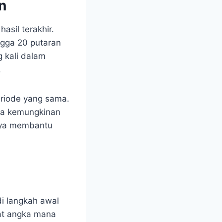
n
sil terakhir.
gga 20 putaran
 kali dalam
.
eriode yang sama.
na kemungkinan
nya membantu
i langkah awal
hat angka mana