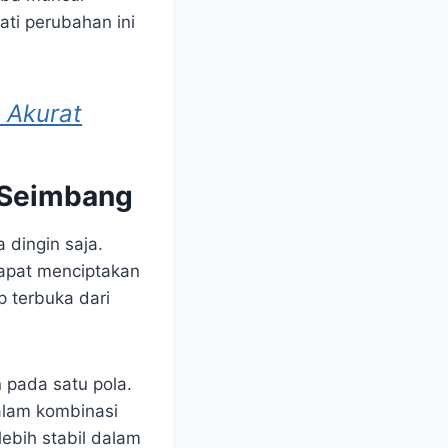
ti perubahan ini
 Akurat
 Seimbang
 dingin saja.
apat menciptakan
p terbuka dari
 pada satu pola.
alam kombinasi
lebih stabil dalam