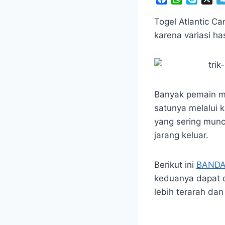
a
h
k
c
a
y
Togel Atlantic C
e
t
p
karena variasi ha
b
s
e
o
A
o
p
k
p
Banyak pemain m
satunya melalui 
yang sering munc
jarang keluar.
Berikut ini
BANDA
keduanya dapat 
lebih terarah da