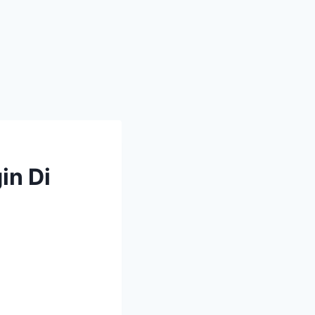
in Di