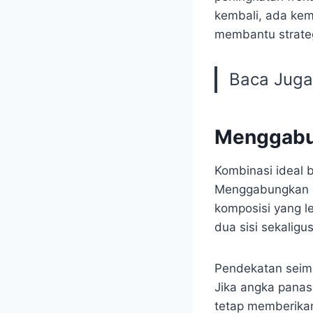
kembali, ada kem
membantu strategi
Baca Jug
Menggabu
Kombinasi ideal b
Menggabungkan d
komposisi yang le
dua sisi sekaligus
Pendekatan seimb
Jika angka panas
tetap memberikan 